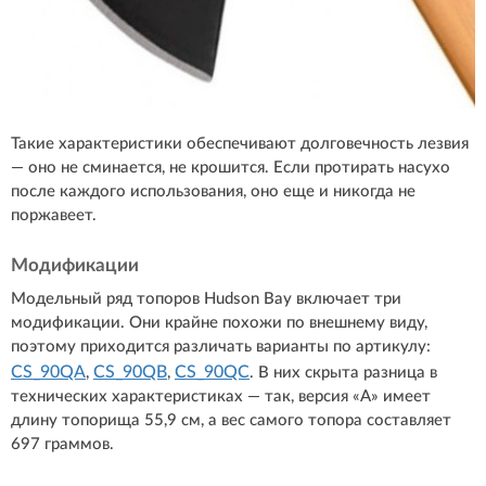
Такие характеристики обеспечивают долговечность лезвия
— оно не сминается, не крошится. Если протирать насухо
после каждого использования, оно еще и никогда не
поржавеет.
Модификации
Модельный ряд топоров Hudson Bay включает три
модификации. Они крайне похожи по внешнему виду,
поэтому приходится различать варианты по артикулу:
CS_90QA
CS_90QB
CS_90QC
,
,
. В них скрыта разница в
технических характеристиках — так, версия «А» имеет
длину топорища 55,9 см, а вес самого топора составляет
697 граммов.