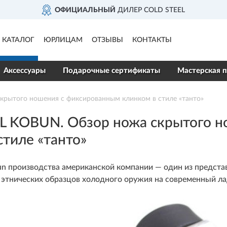
TEEL
ДОСТАВИМ
ПО ВСЕ
КАТАЛОГ
ЮРЛИЦАМ
ОТЗЫВЫ
КОНТАКТЫ
Аксессуары
Подарочные сертификаты
Мастерская п
рытого ношения с фиксированным клинком в стиле «танто»
L KOBUN. Обзор ножа скрытого н
стиле «танто»
un производства американской компании — один из предст
этнических образцов холодного оружия на современный ла