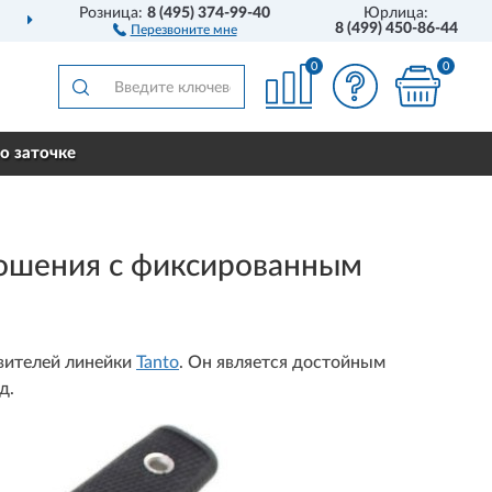
Розница:
8 (495) 374-99-40
Юрлица:
Й РОССИИ
НОЖИ
АМЕ
8 (499) 450-86-44
Перезвоните мне
0
0
о заточке
ошения с фиксированным
авителей линейки
Tanto
. Он является достойным
д.