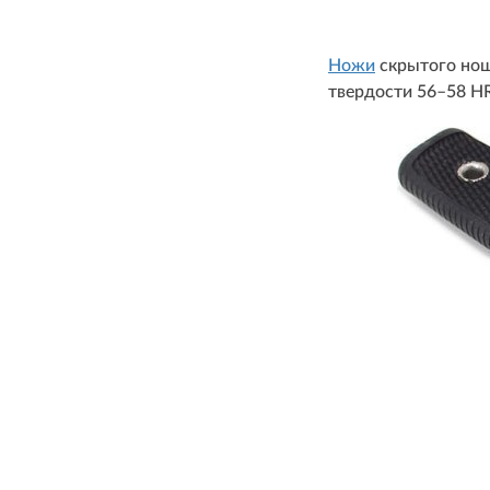
Ножи
скрытого нош
твердости 56–58 H