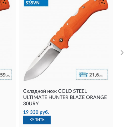
Складно
ULTIMA
19 330 р
КУПИТ
Складной нож COLD STEEL
ULTIMATE HUNTER BLAZE ORANGE
30URY
19 330 руб.
КУПИТЬ