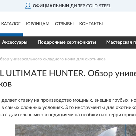
LD STEEL
ДОСТАВИМ
П
КАТАЛОГ
ЮРЛИЦАМ
ОТЗЫВЫ
КОНТАКТЫ
Аксессуары
Подарочные сертификаты
Мастерская п
зор универсального складного ножа для охотников
L ULTIMATE HUNTER. Обзор униве
ков
l делает ставку на производство мощных, внешне грубых, 
 в самых сложных условиях. Это инструменты для охотнико
ана с длительными экспедициями на необжитых территориях