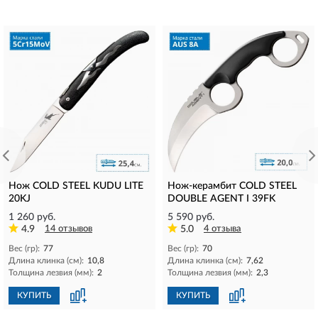
Нож COLD STEEL KUDU LITE
Нож-керамбит COLD STEEL
20KJ
DOUBLE AGENT I 39FK
1 260 руб.
5 590 руб.
4.9
14 отзывов
5.0
4 отзыва
Вес (гр):
77
Вес (гр):
70
Длина клинка (см):
10,8
Длина клинка (см):
7,62
Толщина лезвия (мм):
2
Толщина лезвия (мм):
2,3
КУПИТЬ
КУПИТЬ