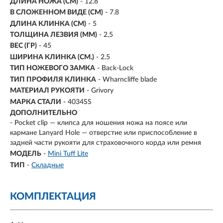
ДЛИНА НОЖА (СМ)
- 12.8
В СЛОЖЕННОМ ВИДЕ (СМ)
- 7.8
ДЛИНА КЛИНКА (СМ)
-
5
ТОЛЩИНА ЛЕЗВИЯ (ММ)
-
2,5
ВЕС (ГР)
-
45
ШИРИНА КЛИНКА (СМ.)
- 2.5
ТИП НОЖЕВОГО ЗАМКА
- Back-Lock
ТИП ПРОФИЛЯ КЛИНКА
- Wharncliffe blade
МАТЕРИАЛ РУКОЯТИ
- Grivory
МАРКА СТАЛИ
- 4034SS
ДОПОЛНИТЕЛЬНО
- Pocket clip — клипса для ношения ножа на поясе или
кармане Lanyard Hole — отверстие или приспособление в
задней части рукояти для страховочного корда или ремня
МОДЕЛЬ
-
Mini Tuff Lite
ТИП
-
Складные
КОМПЛЕКТАЦИЯ