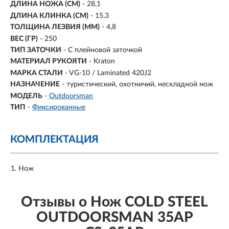
ДЛИНА НОЖА (СМ)
- 28,1
ДЛИНА КЛИНКА (СМ)
-
15,3
ТОЛЩИНА ЛЕЗВИЯ (ММ)
-
4,8
ВЕС (ГР)
-
250
ТИП ЗАТОЧКИ
- С плейновой заточкой
МАТЕРИАЛ РУКОЯТИ
- Kraton
МАРКА СТАЛИ
- VG-10 / Laminated 420J2
НАЗНАЧЕНИЕ
- туристический, охотничий, нескладной нож
МОДЕЛЬ
-
Outdoorsman
ТИП
-
Фиксированные
КОМПЛЕКТАЦИЯ
Нож
Отзывы о Нож COLD STEEL
OUTDOORSMAN 35AP