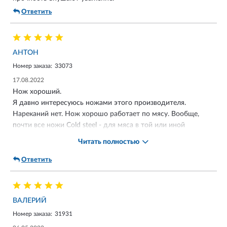
Ответить
AНТОН
Номер заказа:
33073
17.08.2022
Нож хороший.
Я давно интересуюсь ножами этого производителя.
Нареканий нет. Нож хорошо работает по мясу. Вообще,
почти все ножи Cold steel - для мяса в той или иной
степени.
Читать полностью
Качественная сборка. Заточка с завода, не бритва, но с
такой геометрией и толщиной, это и не к чему. Хороший
Ответить
рабочий инструмент. Можно сказать - складной вариант
SRK.
Не первый раз приобретаю ножи в этом магазине.
ВАЛЕРИЙ
Грамотные сотрудники, быстрая доставка.
Номер заказа:
31931