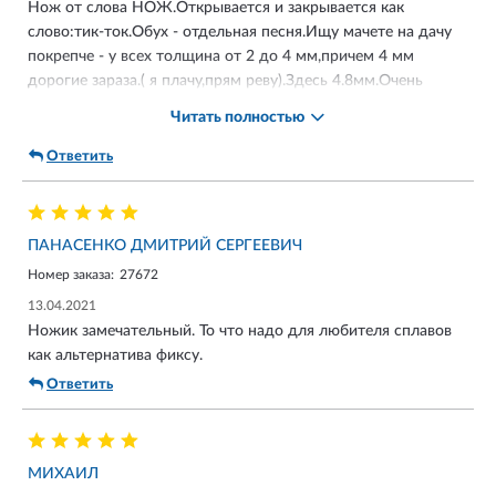
Нож от слова НОЖ.Открывается и закрывается как
слово:тик-ток.Обух - отдельная песня.Ищу мачете на дачу
покрепче - у всех толщина от 2 до 4 мм,причем 4 мм
дорогие зараза.( я плачу,прям реву).Здесь 4.8мм.Очень
цепкая рукоять,ухватистая.Выглядит
Читать полностью
добротно,крупно,брутально из-за своих прямых
форм.Шпеньки на месте,открывать легко и
Ответить
удобно.Но.Открывать за обух приятней - реально как
маленький складной меч.Усилие вкусное.
ПАНАСЕНКО ДМИТРИЙ СЕРГЕЕВИЧ
Номер заказа:
27672
13.04.2021
Ножик замечательный. То что надо для любителя сплавов
как альтернатива фиксу.
Ответить
МИХАИЛ