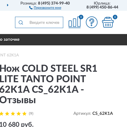
Розница:
8 (495) 374-99-40
Юрлица:
ДОСТАВИМ
ПО ВСЕЙ РОССИИ
8 (499) 450-86-44
Перезвоните мне
0
0
о заточке
INT 62K1A
Нож COLD STEEL SR1
LITE TANTO POINT
62K1A CS_62K1A -
Отзывы
Артикул:
CS_62K1A
(9)
10 680 руб.