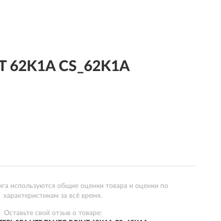
T 62K1A CS_62K1A
нга используются общие оценки товара и оценки по
характеристикам за всё время.
Оставьте свой отзыв о товаре: