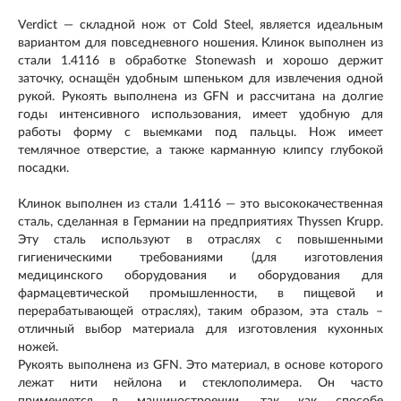
Verdict — складной нож от Cold Steel, является идеальным
вариантом для повседневного ношения. Клинок выполнен из
стали 1.4116 в обработке Stonewash и хорошо держит
заточку, оснащён удобным шпеньком для извлечения одной
рукой. Рукоять выполнена из GFN и рассчитана на долгие
годы интенсивного использования, имеет удобную для
работы форму с выемками под пальцы. Нож имеет
темлячное отверстие, а также карманную клипсу глубокой
посадки.
Клинок выполнен из стали 1.4116 — это высококачественная
сталь, сделанная в Германии на предприятиях Thyssen Krupp.
Эту сталь используют в отраслях с повышенными
гигиеническими требованиями (для изготовления
медицинского оборудования и оборудования для
фармацевтической промышленности, в пищевой и
перерабатывающей отраслях), таким образом, эта сталь –
отличный выбор материала для изготовления кухонных
ножей.
Рукоять выполнена из GFN. Это материал, в основе которого
лежат нити нейлона и стеклополимера. Он часто
применяется в машиностроении, так как способе