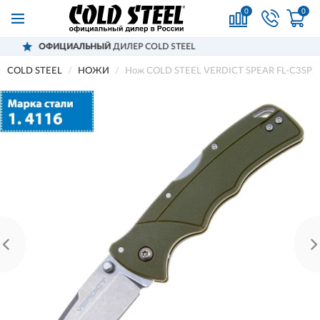
0
0
Й
ДИЛЕР COLD STEEL
ДОСТАВИМ
ПО 
COLD STEEL
НОЖИ
Нож COLD STEEL VERDICT SPEAR FL-C3SP