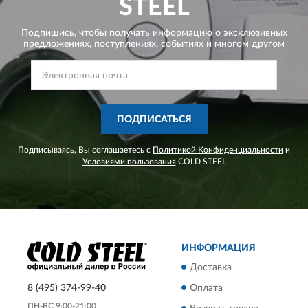
STEEL
Подпишись, чтобы получать информацию о эксклюзивных
предложениях,
поступлениях, событиях и многом другом
ПОДПИСАТЬСЯ
Подписываясь, Вы соглашаетесь с
Политикой Конфиденциальности
и
Условиями пользования
COLD STEEL
ИНФОРМАЦИЯ
Доставка
8 (495) 374-99-40
Оплата
ПН-ВС 9:00-21:00