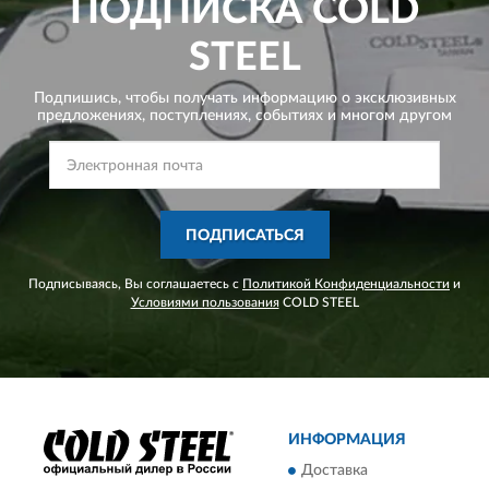
ПОДПИСКА
COLD
STEEL
Подпишись, чтобы получать информацию о эксклюзивных
предложениях,
поступлениях, событиях и многом другом
ПОДПИСАТЬСЯ
Подписываясь, Вы соглашаетесь с
Политикой Конфиденциальности
и
Условиями пользования
COLD STEEL
ИНФОРМАЦИЯ
Доставка