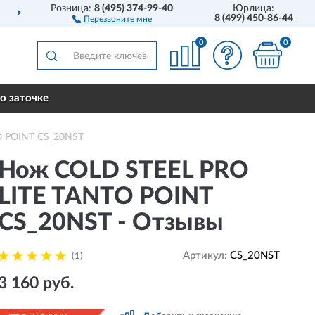
Розница:
8 (495) 374-99-40
Юрлица:
ДОСТАВИМ
ПО ВСЕЙ РОССИИ
8 (499) 450-86-44
Перезвоните мне
0
0
о заточке
O POINT CS_20NST
Нож COLD STEEL PRO
LITE TANTO POINT
CS_20NST - Отзывы
Артикул:
CS_20NST
(1)
3 160 руб.