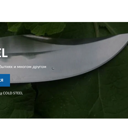
EL
бытиях и многом другом
СЯ
ия
COLD STEEL