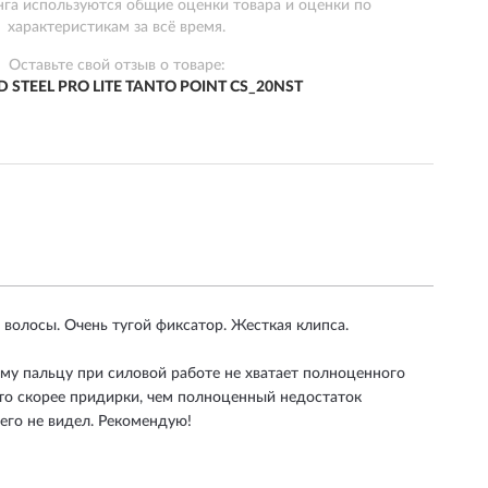
нга используются общие оценки товара и оценки по
характеристикам за всё время.
Оставьте свой отзыв о товаре:
 STEEL PRO LITE TANTO POINT CS_20NST
 волосы. Очень тугой фиксатор. Жесткая клипса.
ому пальцу при силовой работе не хватает полноценного
 это скорее придирки, чем полноценный недостаток
чего не видел. Рекомендую!