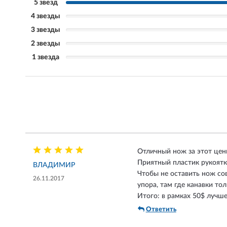
5 звезд
4 звезды
3 звезды
2 звезды
1 звезда
Отличный нож за этот ценн
Приятный пластик рукоятк
ВЛАДИМИР
Чтобы не оставить нож сов
26.11.2017
упора, там где канавки то
Итого: в рамках 50$ лучше
Ответить