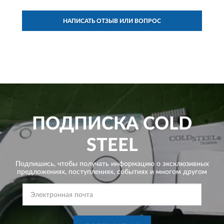
НАПИСАТЬ ОТЗЫВ ИЛИ ВОПРОС
ПОДПИСКА
COLD
STEEL
Подпишись, чтобы получать информацию о эксклюзивных
предложениях,
поступлениях, событиях и многом другом