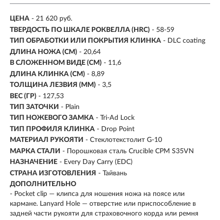
ЦЕНА
- 21 620 руб.
ТВЕРДОСТЬ ПО ШКАЛЕ РОКВЕЛЛА (HRC)
- 58-59
ТИП ОБРАБОТКИ ИЛИ ПОКРЫТИЯ КЛИНКА
- DLC coating
ДЛИНА НОЖА (СМ)
- 20,64
В СЛОЖЕННОМ ВИДЕ (СМ)
- 11,6
ДЛИНА КЛИНКА (СМ)
-
8,89
ТОЛЩИНА ЛЕЗВИЯ (ММ)
-
3,5
ВЕС (ГР)
-
127,53
ТИП ЗАТОЧКИ
- Plain
ТИП НОЖЕВОГО ЗАМКА
- Tri-Ad Lock
ТИП ПРОФИЛЯ КЛИНКА
- Drop Point
МАТЕРИАЛ РУКОЯТИ
- Стеклотекстолит G-10
МАРКА СТАЛИ
- Порошковая сталь Crucible CPM S35VN
НАЗНАЧЕНИЕ
- Every Day Carry (EDC)
СТРАНА ИЗГОТОВЛЕНИЯ
- Тайвань
ДОПОЛНИТЕЛЬНО
- Pocket clip — клипса для ношения ножа на поясе или
кармане. Lanyard Hole — отверстие или приспособление в
задней части рукояти для страховочного корда или ремня