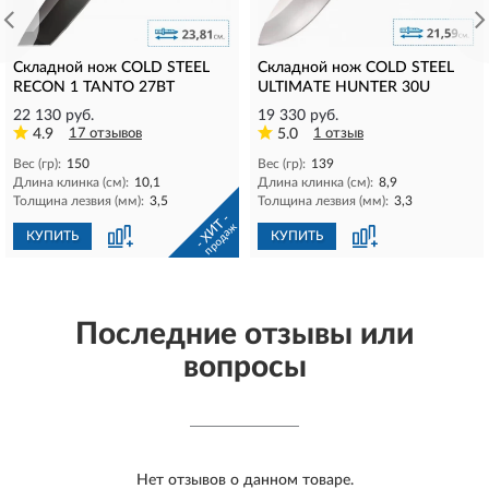
Складной нож COLD STEEL
Складной нож COLD STEEL
RECON 1 TANTO 27BT
ULTIMATE HUNTER 30U
22 130 руб.
19 330 руб.
4.9
17 отзывов
5.0
1 отзыв
Вес (гр):
150
Вес (гр):
139
Длина клинка (см):
10,1
Длина клинка (см):
8,9
Толщина лезвия (мм):
3,5
Толщина лезвия (мм):
3,3
- ХИТ -
продаж
КУПИТЬ
КУПИТЬ
Последние отзывы или
вопросы
Нет отзывов о данном товаре.