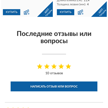
Длина клинка (см):
11,4
Толщина лезвия (мм):
4
- ХИТ -
- ХИТ -
продаж
продаж
КУПИТЬ
КУПИТЬ
Последние отзывы или
вопросы
10 отзывов
НАПИСАТЬ ОТЗЫВ ИЛИ ВОПРОС