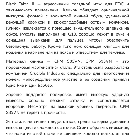
Black Talon II — агрессивный складной нож для EDC и
тактического применения. Клинок обладает оригинальной
выгнутой формой с волнистой линией обуха, удлиненной
режущей кромкой и крюкоподобным острым кончиком.
Клинок извлекается с помощью внушительного шпенька на
обухе. Рукоять выполнена из G10, хорошо лежит в руке и
оснащена выемками для пальцев, чтобы обеспечить
безопасную работу. Кроме того нож оснащён клипсой для
ношения в кармане или на поясе и отверстием для темляка.
Материал клинка — CPM S35VN. CPM S35VN – это
порошковая мартенситная сталь. Эта сталь была разработана
компанией Crucible Industries специально для изготовления
ножей. Непосредственное участие в ее создании приняли
Крис Рив и Дик Барбер.
Хорошо поддаётся полировке, имеет высокую ударную
вязкость, хорошо держит заточку и сопротивляется
коррозии. Несмотря на высокий уровень твёрдости, CPM
S35VN не теряет в прочности.
Эта сталь не лишена недостатков, среди которых довольно
высокая цена и сложность заточке. Стоит обратить внимание,
что ножи из этой стали не слишком хорошо подходят для