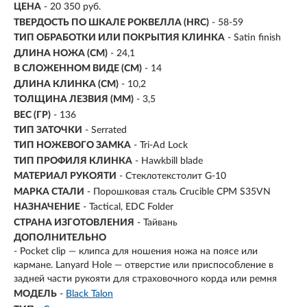
ЦЕНА
- 20 350 руб.
ТВЕРДОСТЬ ПО ШКАЛЕ РОКВЕЛЛА (HRC)
- 58-59
ТИП ОБРАБОТКИ ИЛИ ПОКРЫТИЯ КЛИНКА
- Satin finish
ДЛИНА НОЖА (СМ)
- 24,1
В СЛОЖЕННОМ ВИДЕ (СМ)
- 14
ДЛИНА КЛИНКА (СМ)
-
10,2
ТОЛЩИНА ЛЕЗВИЯ (ММ)
-
3,5
ВЕС (ГР)
-
136
ТИП ЗАТОЧКИ
- Serrated
ТИП НОЖЕВОГО ЗАМКА
- Tri-Ad Lock
ТИП ПРОФИЛЯ КЛИНКА
- Hawkbill blade
МАТЕРИАЛ РУКОЯТИ
- Стеклотекстолит G-10
МАРКА СТАЛИ
- Порошковая сталь Crucible CPM S35VN
НАЗНАЧЕНИЕ
- Tactical, EDC Folder
СТРАНА ИЗГОТОВЛЕНИЯ
- Тайвань
ДОПОЛНИТЕЛЬНО
- Pocket clip — клипса для ношения ножа на поясе или
кармане. Lanyard Hole — отверстие или приспособление в
задней части рукояти для страховочного корда или ремня
МОДЕЛЬ
-
Black Talon