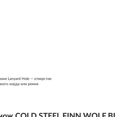
мане Lanyard Hole — отверстие
чного корда или ремня
 нож COLD STEEL FINN WOLF B