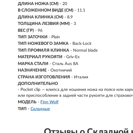
ДЛИНА НОЖА (СМ)
- 20
В СЛОЖЕННОМ ВИДЕ (СМ)
- 11.1
ДЛИНА КЛИНКА (СМ)
-
8.9
ТОЛЩИНА ЛЕЗВИЯ (ММ)
-
3
ВЕС (ГР)
-
96
ТИП ЗАТОЧКИ
- Plain
ТИП НОЖЕВОГО ЗАМКА
- Back-Lock
ТИП ПРОФИЛЯ КЛИНКА
- Normal blade
МАТЕРИАЛ РУКОЯТИ
- Griv-Ex
МАРКА СТАЛИ
- Сталь Aus 8A
НАЗНАЧЕНИЕ
- Охотничий
СТРАНА ИЗГОТОВЛЕНИЯ
- Италия
ДОПОЛНИТЕЛЬНО
- Pocket clip — клипса для ношения ножа на поясе или кар
или приспособление в задней части рукояти для страхово
МОДЕЛЬ
-
Finn Wolf
ТИП
-
Складные
Отзывы о Складной