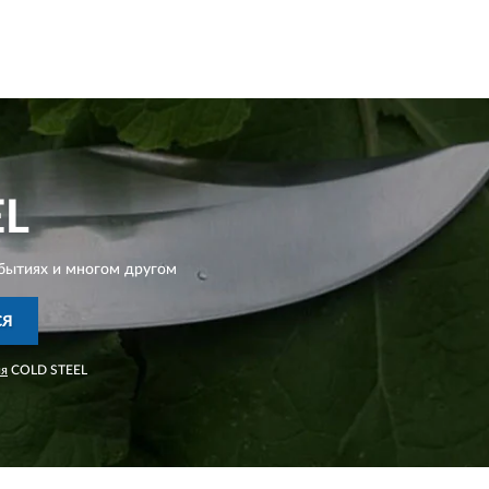
EL
бытиях и многом другом
СЯ
ия
COLD STEEL