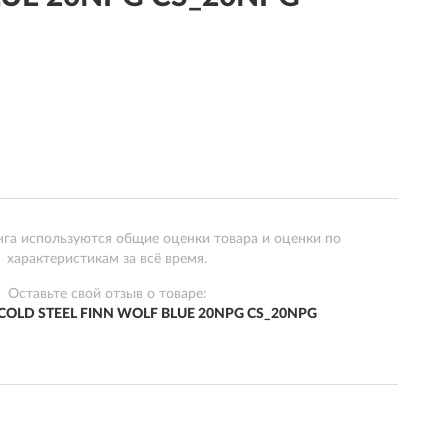
нга используются общие оценки товара и оценки по
характеристикам за всё время.
Оставьте свой отзыв о товаре:
 COLD STEEL FINN WOLF BLUE 20NPG CS_20NPG