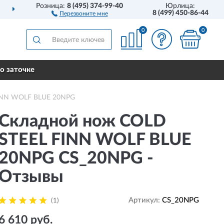
Розница:
8 (495) 374-99-40
Юрлица:
ДОСТАВИМ
ПО ВСЕЙ РОССИИ
8 (499) 450-86-44
Перезвоните мне
0
0
о заточке
FINN WOLF BLUE 20NPG
Складной нож COLD
STEEL FINN WOLF BLUE
20NPG CS_20NPG -
Отзывы
Артикул:
CS_20NPG
(1)
6 610 руб.