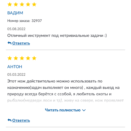
ВАДИМ
Номер заказа:
32937
05.08.2022
Отличный инструмент под нетривиальные задачи :)
Ответить
АНТОН
05.03.2022
Этот нож действительно можно использовать по
назначению(задач выполняет он много) , каждый выезд на
природу всегда берётся с ссобой, я любитель охоты и
рыбалки(медведи лоси и тд), живу на севере, нож проявляет
себя отлично и очень удивляет окружающих когда его
Читать полностью
достаёшь, на самом деле вещь очень редкая и все его видят
первый раз, полностью соответствует описанию в магазине.
Ответить
Личное мнение, это один из топовых ножей в линейке