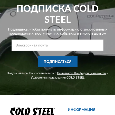
ПОДПИСКА
COLD
STEEL
Подпишись, чтобы получать информацию о эксклюзивных
предложениях,
поступлениях, событиях и многом другом
ПОДПИСАТЬСЯ
Подписываясь, Вы соглашаетесь с
Политикой Конфиденциальности
и
Условиями пользования
COLD STEEL
ИНФОРМАЦИЯ