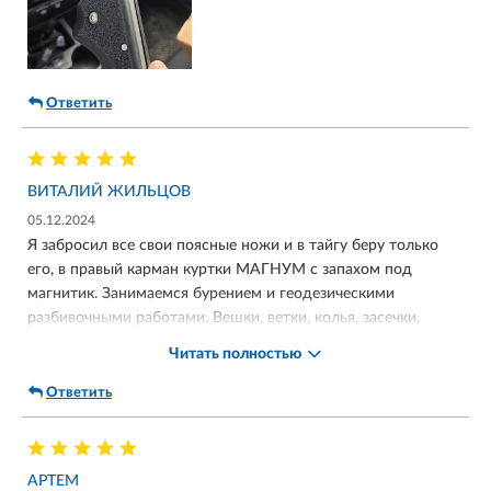
Ответить
ВИТАЛИЙ ЖИЛЬЦОВ
05.12.2024
Я забросил все свои поясные ножи и в тайгу беру только
его, в правый карман куртки МАГНУМ с запахом под
магнитик. Занимаемся бурением и геодезическими
разбивочными работами. Вешки, ветки, колья, засечки,
зарубки, репера и т.д. Лучший помощник который всегда со
Читать полностью
мной. За 2 года не точил, есть крутой станок кадет про,
заводскую заточку правлю на карманном мусатике
Ответить
викторинокс, 8 строгающих взмахов и идеальный рез
бумажки А4. Его стихия рубить и строгать. Берёза 10 см
перерубается за 42 с. Из минусов при частой рубке
АРТЕМ
расслбляются все болтики. С кврмане ещё 2 звёздочки.