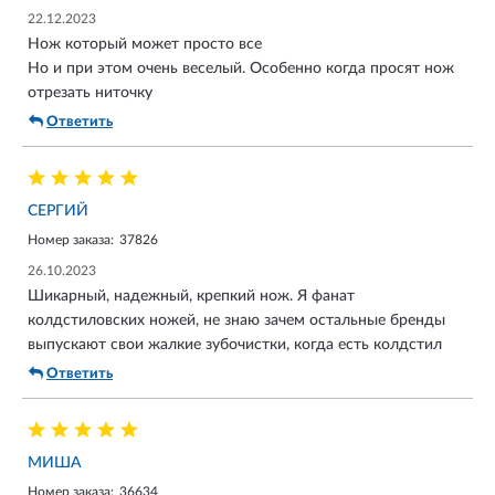
Затягиваю от руки и порядок. С ножа просто кайфую.
22.12.2023
Молодцы пендосы тайванскими руками.
Нож который может просто все
Но и при этом очень веселый. Особенно когда просят нож
отрезать ниточку
Ответить
СЕРГИЙ
Номер заказа:
37826
26.10.2023
Шикарный, надежный, крепкий нож. Я фанат
колдстиловских ножей, не знаю зачем остальные бренды
выпускают свои жалкие зубочистки, когда есть колдстил
Ответить
МИША
Номер заказа:
36634