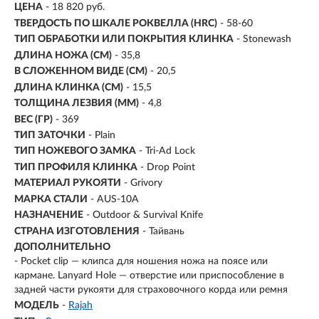
ЦЕНА
- 18 820 руб.
ТВЕРДОСТЬ ПО ШКАЛЕ РОКВЕЛЛА (HRC)
- 58-60
ТИП ОБРАБОТКИ ИЛИ ПОКРЫТИЯ КЛИНКА
- Stonewash
ДЛИНА НОЖА (СМ)
- 35,8
В СЛОЖЕННОМ ВИДЕ (СМ)
- 20,5
ДЛИНА КЛИНКА (СМ)
-
15,5
ТОЛЩИНА ЛЕЗВИЯ (ММ)
-
4,8
ВЕС (ГР)
-
369
ТИП ЗАТОЧКИ
- Plain
ТИП НОЖЕВОГО ЗАМКА
- Tri-Ad Lock
ТИП ПРОФИЛЯ КЛИНКА
- Drop Point
МАТЕРИАЛ РУКОЯТИ
- Grivory
МАРКА СТАЛИ
- AUS-10A
НАЗНАЧЕНИЕ
- Outdoor & Survival Knife
СТРАНА ИЗГОТОВЛЕНИЯ
- Тайвань
ДОПОЛНИТЕЛЬНО
- Pocket clip — клипса для ношения ножа на поясе или
кармане. Lanyard Hole — отверстие или приспособление в
задней части рукояти для страховочного корда или ремня
МОДЕЛЬ
-
Rajah