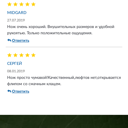
так, а Рубить! Вероятно это единственный нож который
Рубит! Круче лёгких топоров! Ветку в палец толщиной на
MIDGARD
лету ровненьким срезом, все колечки чтоб видно - легко!
Даже просто находясь в руке он радует. После того как
27.07.2019
восторг проходит он ложится на полку, но не забывается и
Нож очень хороший. Внушительных размеров и удобной
раз в месяц носится, т.к. радует!
рукоятью. Только положительные ощущения.
Ответить
СЕРГЕЙ
08.01.2019
Нож просто чумавой!Качественный,люфтов нет,открывается
флипом со смачным клацем.
Ответить