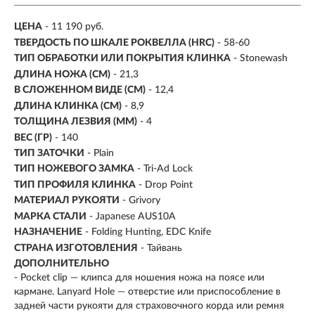
ЦЕНА
- 11 190 руб.
ТВЕРДОСТЬ ПО ШКАЛЕ РОКВЕЛЛА (HRC)
- 58-60
ТИП ОБРАБОТКИ ИЛИ ПОКРЫТИЯ КЛИНКА
- Stonewash
ДЛИНА НОЖА (СМ)
- 21,3
В СЛОЖЕННОМ ВИДЕ (СМ)
- 12,4
ДЛИНА КЛИНКА (СМ)
-
8,9
ТОЛЩИНА ЛЕЗВИЯ (ММ)
-
4
ВЕС (ГР)
-
140
ТИП ЗАТОЧКИ
- Plain
ТИП НОЖЕВОГО ЗАМКА
- Tri-Ad Lock
ТИП ПРОФИЛЯ КЛИНКА
- Drop Point
МАТЕРИАЛ РУКОЯТИ
- Grivory
МАРКА СТАЛИ
- Japanese AUS10A
НАЗНАЧЕНИЕ
- Folding Hunting, EDC Knife
СТРАНА ИЗГОТОВЛЕНИЯ
- Тайвань
ДОПОЛНИТЕЛЬНО
- Pocket clip — клипса для ношения ножа на поясе или
кармане. Lanyard Hole — отверстие или приспособление в
задней части рукояти для страховочного корда или ремня