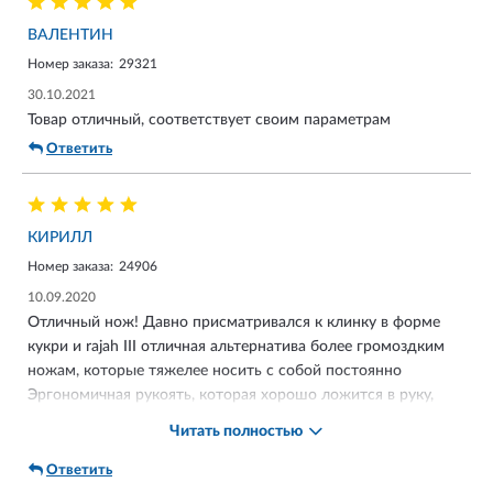
ВАЛЕНТИН
Номер заказа:
29321
30.10.2021
Товар отличный, соответствует своим параметрам
Ответить
КИРИЛЛ
Номер заказа:
24906
10.09.2020
Отличный нож! Давно присматривался к клинку в форме
кукри и rajah III отличная альтернатива более громоздким
ножам, которые тяжелее носить с собой постоянно
Эргономичная рукоять, которая хорошо ложится в руку,
оптимальная длина клинка, запросто помещается в карман
Читать полностью
и что самое (лично для меня) главное, нож очень красивый
и действительно напоминает тот самый непальский кукри,
Ответить
пусть и небольшой : )