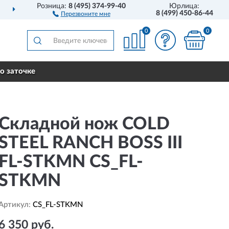
Розница:
8 (495) 374-99-40
Юрлица:
ДОСТАВИМ
ПО ВСЕЙ РОССИИ
8 (499) 450-86-44
Перезвоните мне
0
0
о заточке
Складной нож COLD
STEEL RANCH BOSS III
FL-STKMN CS_FL-
STKMN
Артикул:
CS_FL-STKMN
6 350 руб.