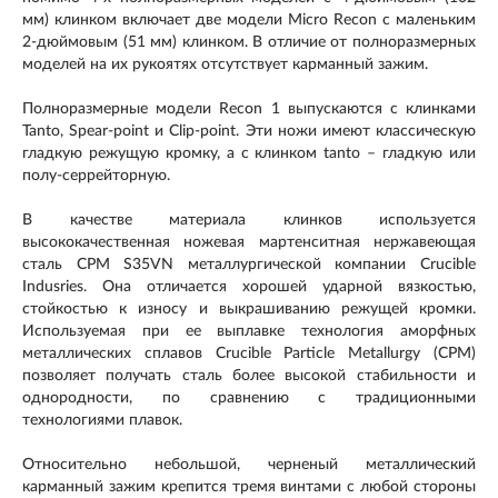
мм) клинком включает две модели Micro Recon с маленьким
2-дюймовым (51 мм) клинком. В отличие от полноразмерных
моделей на их рукоятях отсутствует карманный зажим.
Полноразмерные модели Recon 1 выпускаются с клинками
Tanto, Spear-point и Clip-point. Эти ножи имеют классическую
гладкую режущую кромку, а с клинком tanto – гладкую или
полу-серрейторную.
В качестве материала клинков используется
высококачественная ножевая мартенситная нержавеющая
сталь CPM S35VN металлургической компании Crucible
Indusries. Она отличается хорошей ударной вязкостью,
стойкостью к износу и выкрашиванию режущей кромки.
Используемая при ее выплавке технология аморфных
металлических сплавов Crucible Particle Metallurgy (CPM)
позволяет получать сталь более высокой стабильности и
однородности, по сравнению с традиционными
технологиями плавок.
Относительно небольшой, черненый металлический
карманный зажим крепится тремя винтами с любой стороны