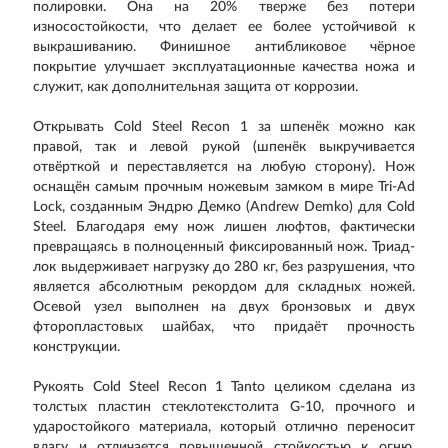
полировки. Она на 20% тверже без потери
износостойкости, что делает ее более устойчивой к
выкрашиванию. Финишное антибликовое чёрное
покрытие улучшает эксплуатационные качества ножа и
служит, как дополнительная защита от коррозии.
Открывать Cold Steel Recon 1 за шпенёк можно как
правой, так и левой рукой (шпенёк выкручивается
отвёрткой и переставляется на любую сторону). Нож
оснащён самым прочным ножевым замком в мире Tri-Ad
Lock, созданным Эндрю Демко (Andrew Demko) для Cold
Steel. Благодаря ему нож лишен люфтов, фактически
превращаясь в полноценный фиксированный нож. Триад-
лок выдерживает нагрузку до 280 кг, без разрушения, что
является абсолютным рекордом для складных ножей.
Осевой узел выполнен на двух бронзовых и двух
фторопластовых шайбах, что придаёт прочность
конструкции.
Рукоять Cold Steel Recon 1 Tanto целиком сделана из
толстых пластин стеклотекстолита G-10, прочного и
ударостойкого материала, который отлично переносит
влагу и отличается повышенной стойкостью к огню.