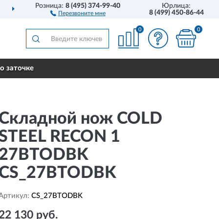
Розница:
8 (495) 374-99-40
Юрлица:
ДОСТАВИМ
ПО ВСЕЙ РОССИИ
8 (499) 450-86-44
Перезвоните мне
0
0
о заточке
Складной нож COLD
STEEL RECON 1
27BTODBK
CS_27BTODBK
Артикул:
CS_27BTODBK
22 130 руб.