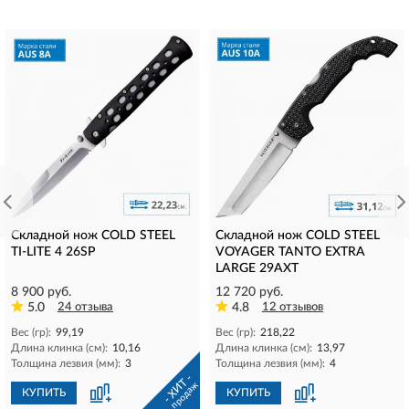
Складной нож COLD STEEL
Складной нож COLD STEEL
TI-LITE 4 26SP
VOYAGER TANTO EXTRA
LARGE 29AXT
8 900 руб.
12 720 руб.
5.0
24 отзыва
4.8
12 отзывов
Вес (гр):
99,19
Вес (гр):
218,22
Длина клинка (см):
10,16
Длина клинка (см):
13,97
Толщина лезвия (мм):
3
Толщина лезвия (мм):
4
- ХИТ -
продаж
КУПИТЬ
КУПИТЬ