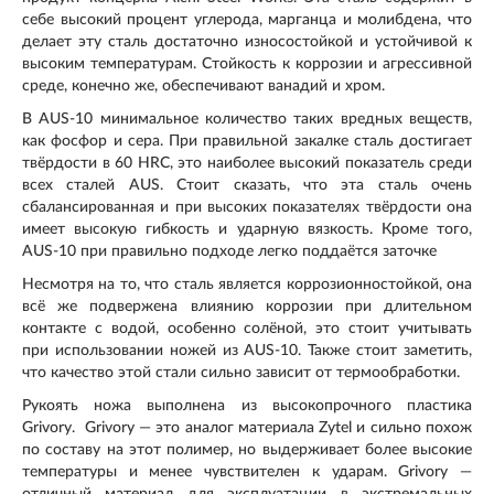
себе высокий процент углерода, марганца и молибдена, что
делает эту сталь достаточно износостойкой и устойчивой к
высоким температурам. Стойкость к коррозии и агрессивной
среде, конечно же, обеспечивают ванадий и хром.
В AUS-10 минимальное количество таких вредных веществ,
как фосфор и сера. При правильной закалке сталь достигает
твёрдости в 60 HRC, это наиболее высокий показатель среди
всех сталей AUS. Стоит сказать, что эта сталь очень
сбалансированная и при высоких показателях твёрдости она
имеет высокую гибкость и ударную вязкость. Кроме того,
AUS-10 при правильно подходе легко поддаётся заточке
Несмотря на то, что сталь является коррозионностойкой, она
всё же подвержена влиянию коррозии при длительном
контакте с водой, особенно солёной, это стоит учитывать
при использовании ножей из AUS-10. Также стоит заметить,
что качество этой стали сильно зависит от термообработки.
Рукоять ножа выполнена из высокопрочного пластика
Grivory. Grivory — это аналог материала Zytel и сильно похож
по составу на этот полимер, но выдерживает более высокие
температуры и менее чувствителен к ударам. Grivory —
отличный материал для эксплуатации в экстремальных