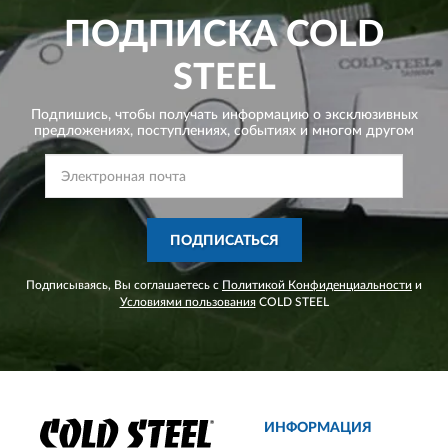
ПОДПИСКА
COLD
STEEL
Подпишись, чтобы получать информацию о эксклюзивных
предложениях,
поступлениях, событиях и многом другом
ПОДПИСАТЬСЯ
Подписываясь, Вы соглашаетесь с
Политикой Конфиденциальности
и
Условиями пользования
COLD STEEL
ИНФОРМАЦИЯ