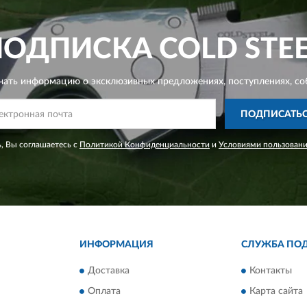
ПОДПИСКА
COLD STE
чать информацию о эксклюзивных предложениях,
поступлениях, со
ПОДПИСАТЬ
, Вы соглашаетесь с
Политикой Конфиденциальности
и
Условиями пользован
ИНФОРМАЦИЯ
СЛУЖБА ПО
Доставка
Контакты
Оплата
Карта сайта