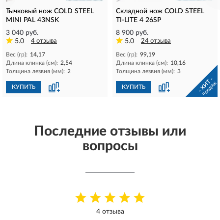
Тычковый нож COLD STEEL
Складной нож COLD STEEL
MINI PAL 43NSK
TI-LITE 4 26SP
3 040 руб.
8 900 руб.
5.0
4 отзыва
5.0
24 отзыва
Вес (гр):
14,17
Вес (гр):
99,19
Длина клинка (см):
2,54
Длина клинка (см):
10,16
Толщина лезвия (мм):
2
Толщина лезвия (мм):
3
- ХИТ -
продаж
КУПИТЬ
КУПИТЬ
Последние отзывы или
вопросы
4 отзыва