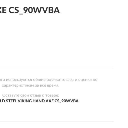
AXE CS_90WVBA
нга используются общие оценки товара и оценки по
характеристикам за всё время.
Оставьте свой отзыв о товаре:
OLD STEEL VIKING HAND AXE CS_90WVBA