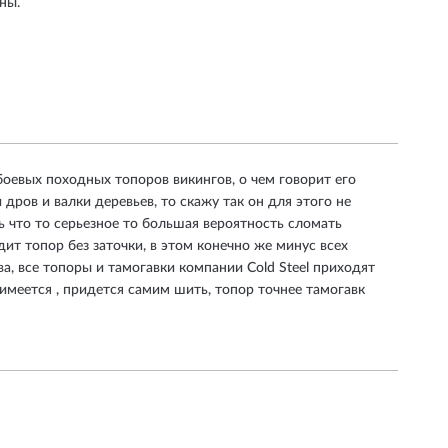
ны.
боевых походных топоров викингов, о чем говорит его
 дров и валки деревьев, то скажу так он для этого не
ь что то серьезное то большая вероятность сломать
ит топор без заточки, в этом конечно же минус всех
ва, все топоры и тамогавки компании Cold Steel приходят
имеется , придется самим шить, топор точнее тамогавк