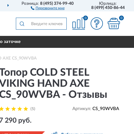
Розница:
8 (495) 374-99-40
Юрлица:
ДОСТАВИМ
ПО ВСЕЙ РОССИИ
8 (499) 450-86-44
Перезвоните мне
0
0
о заточке
ND AXE CS_90WVBA
Топор COLD STEEL
VIKING HAND AXE
CS_90WVBA - Отзывы
Артикул:
CS_90WVBA
(5)
7 290 руб.