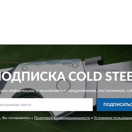
ПОДПИСКА
COLD STE
чать информацию о эксклюзивных предложениях,
поступлениях, со
ПОДПИСАТЬ
, Вы соглашаетесь с
Политикой Конфиденциальности
и
Условиями пользован