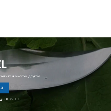
EL
бытиях и многом другом
СЯ
ия
COLD STEEL