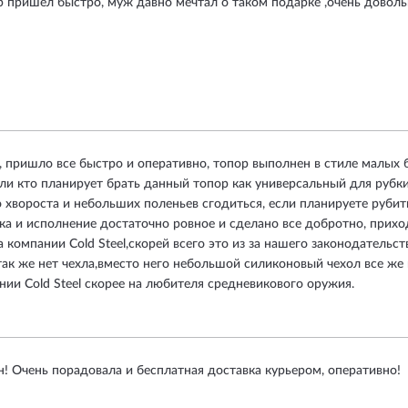
р пришел быстро, муж давно мечтал о таком подарке ,очень доволь
, пришло все быстро и оперативно, топор выполнен в стиле малых 
если кто планирует брать данный топор как универсальный для рубки
 хвороста и небольших поленьев сгодиться, если планируете рубит
а и исполнение достаточно ровное и сделано все добротно, приход
 компании Cold Steel,скорей всего это из за нашего законодательст
так же нет чехла,вместо него небольшой силиконовый чехол все же 
ии Cold Steel скорее на любителя средневикового оружия.
! Очень порадовала и бесплатная доставка курьером, оперативно!