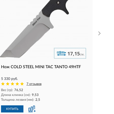
Вес (гр):
Длина к
Толщина
КУП
Нож COLD STEEL MINI TAC TANTO 49HTF
5 330 руб.
7 отзывов
Вес (гр):
76,52
Длина клинка (см):
9,53
Толщина лезвия (мм):
2,5
КУПИТЬ