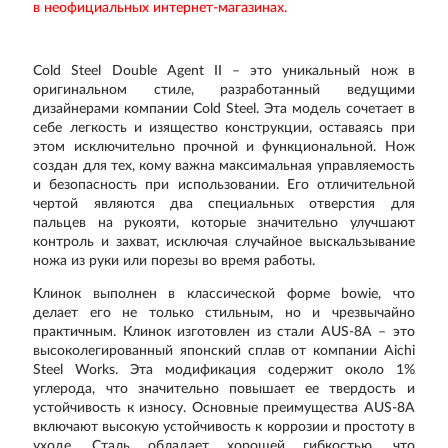
в неофициальных интернет-магазинах.
Cold Steel Double Agent II
– это уникальный нож в
оригинальном стиле, разработанный ведущими
дизайнерами компании
Cold Steel
. Эта модель сочетает в
себе легкость и изящество конструкции, оставаясь при
этом исключительно прочной и функциональной. Нож
создан для тех, кому важна максимальная управляемость
и безопасность при использовании. Его отличительной
чертой являются
два специальных отверстия для
пальцев
на рукояти, которые значительно улучшают
контроль и захват, исключая случайное выскальзывание
ножа из руки или порезы во время работы.
Клинок выполнен в классической форме
bowie
, что
делает его не только стильным, но и чрезвычайно
практичным. Клинок изготовлен из стали
AUS-8A
– это
высоколегированный японский сплав от компании
Aichi
Steel Works
. Эта модификация содержит около
1%
углерода
, что значительно повышает ее твердость и
устойчивость к износу. Основные преимущества AUS-8A
включают высокую
устойчивость к коррозии
и простоту в
уходе. Сталь обладает хорошей гибкостью, что