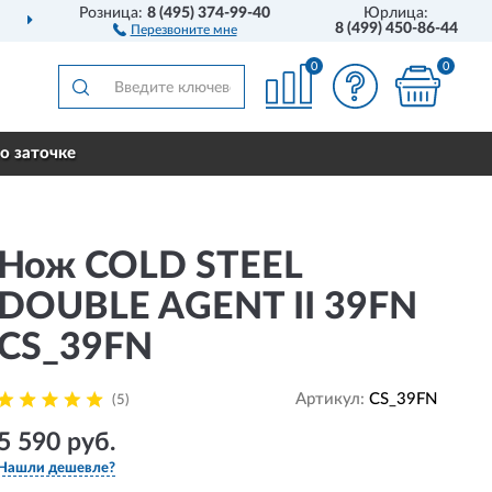
Розница:
8 (495) 374-99-40
Юрлица:
НОЖИ
АМЕРИКАНСКОГО
8 (499) 450-86-44
Перезвоните мне
0
0
о заточке
Нож COLD STEEL
DOUBLE AGENT II 39FN
CS_39FN
Артикул:
CS_39FN
(5)
5 590 руб.
Нашли дешевле?