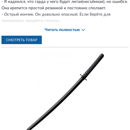
- Я надеялся, что гарда у него будет литая(несъёмная), но ошибся.
Она крепится простой резинкой и постоянно сползает.
- Острый кончик. Он довольно опасный. Если берёте для
тренировок, придётся сточить.
- Очень грубая ручка, натирает ладони. Без перчаток долго не
Читать полностью
потренируешься.
- За такую цену могли бы и с ножнами сделать. Для катаны это
СМОТРЕТЬ ТОВАР
довольно важный момент.
А так материал достаточно крепкий и устойчивый к сколам, если
использовать в тренировке с инвентарём оригинального бренда.
Хороший баланс (точка баланса 13-15см от гарды). Ну и в целом
меч действительно довольно удобный. Если недостатки
доработать, цены бы ему не было.