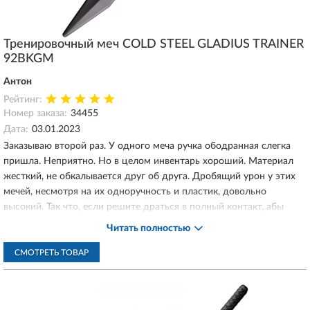
Тренировочный меч COLD STEEL GLADIUS TRAINER
92BKGM
Антон
Рейтинг:
Номер заказа:
34455
Дата:
03.01.2023
Заказываю второй раз. У одного меча ручка ободранная слегка
пришла. Неприятно. Но в целом инвентарь хороший. Материал
жесткий, не обкалывается друг об друга. Дробящий урон у этих
мечей, несмотря на их одноручность и пластик, довольно
высокий. Так что, если решите драться в полный контакт, абы
какие перчатки не подойдут, а то можно и пальцы поломать.
Читать полностью
Отсутствие гарды (крестовины) и смещённый в дробящий баланс
делает их (гладиусы) довольно непростыми в овладении
СМОТРЕТЬ ТОВАР
оружием.