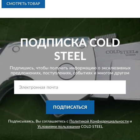
СМОТРЕТЬ ТОВАР
ПОДПИСКА
COLD
STEEL
Подпишись, чтобы получать информацию о эксклюзивных
предложениях,
поступлениях, событиях и многом другом
ПОДПИСАТЬСЯ
Подписываясь, Вы соглашаетесь с
Политикой Конфиденциальности
и
Условиями пользования
COLD STEEL