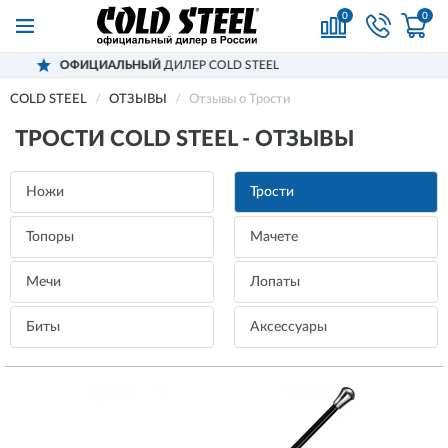
0
0
ЬНЫЙ
ДИЛЕР COLD STEEL
ДОСТАВИМ
COLD STEEL
ОТЗЫВЫ
Отзывы о Трости
ТРОСТИ COLD STEEL - ОТЗЫВЫ
Ножи
Трости
Топоры
Мачете
Мечи
Лопаты
Биты
Аксессуары