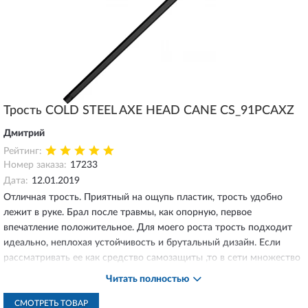
Трость COLD STEEL AXE HEAD CANE CS_91PCAXZ
Дмитрий
Рейтинг:
Номер заказа:
17233
Дата:
12.01.2019
Отличная трость. Приятный на ощупь пластик, трость удобно
лежит в руке. Брал после травмы, как опорную, первое
впечатление положительное. Для моего роста трость подходит
идеально, неплохая устойчивость и брутальный дизайн. Если
рассматривать ее как средство самозащиты ,то в сети множество
видео где данной тростью разбивают различные предметы и тд ,
Читать полностью
вес и материал позволяют. В живую выглядит интереснее чем на
фото. Доставка до СПб быстрая, трость доставили завернутую в
СМОТРЕТЬ ТОВАР